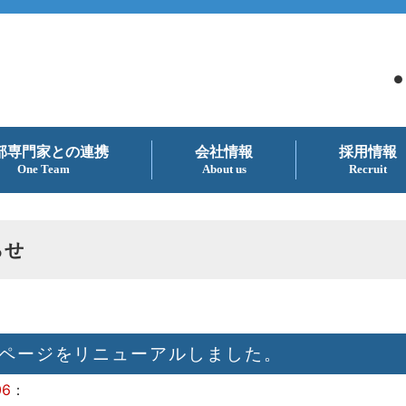
●
部専門家との連携
会社情報
採用情報
One Team
About us
Recruit
らせ
ページをリニューアルしました。
06
：