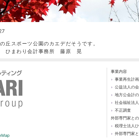
27
緑の丘スポーツ公園のカエデだそうです。
わり会計事務所 藤原 晃
事業内容
事業再生計画
公益法人の会
地方公会計の
社会福祉法人
不正調査
外部専門家との
税理士法人ひ
外部専門家と
eMap