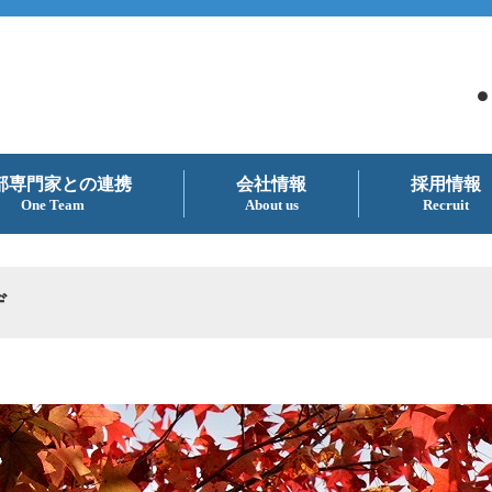
●
部専門家との連携
会社情報
採用情報
One Team
About us
Recruit
デ