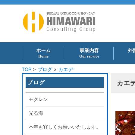
ホーム
事業内容
外
Home
Our service
TOP
>
ブログ
>
カエデ
ブログ
カエ
モクレン
光る海
本年も宜しくお願いいたします。